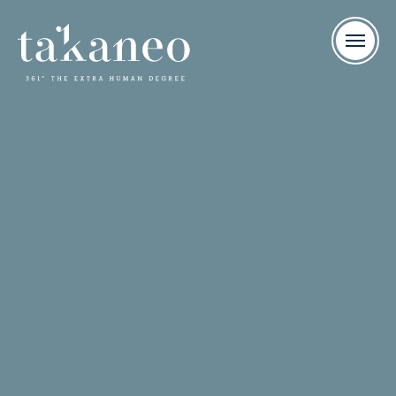
FR
Get in touch
TAKANEO - Agence de communication créative au
Luxembourg
ADRESSE
3 rue de Steinfort – L-8476 Eischen